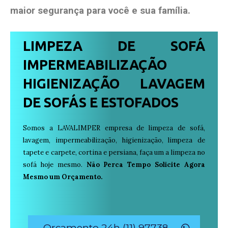
maior segurança para você e sua
família
.
LIMPEZA DE SOFÁ
IMPERMEABILIZAÇÃO
HIGIENIZAÇÃO LAVAGEM
DE SOFÁS E ESTOFADOS
Somos a LAVALIMPER empresa de limpeza de sofá,
lavagem, impermeabilização, higienização, limpeza de
tapete e carpete, cortina e persiana, faça um a limpeza no
sofá hoje mesmo.
Não Perca Tempo Solicite Agora
Mesmo um Orçamento.
Orçamento 24h (11) 97738-