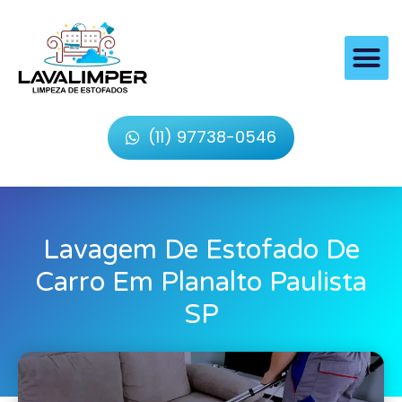
(11) 97738-0546
Lavagem De Estofado De
Carro Em Planalto Paulista
SP