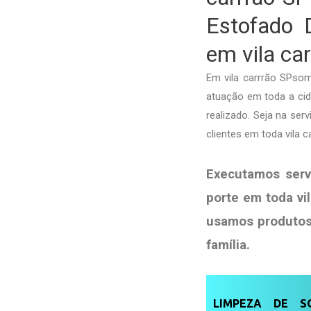
Estofado 
em vila ca
Em vila carrrão SPso
atuação em toda a cida
realizado. Seja na se
clientes em toda vila
Executamos serv
porte em toda vi
usamos produto
família
.
LIMPEZA DE SO