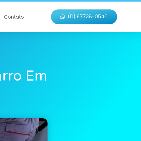
(11) 97738-0546
Contato
arro Em