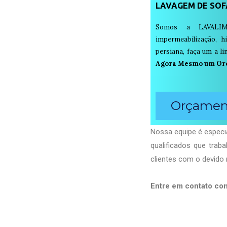
LAVAGEM DE SOF
Somos a LAVALIM
impermeabilização, h
persiana, faça um a 
Agora Mesmo um Or
Orçament
Nossa equipe é especi
qualificados que tra
clientes com o devido 
Entre em contato co