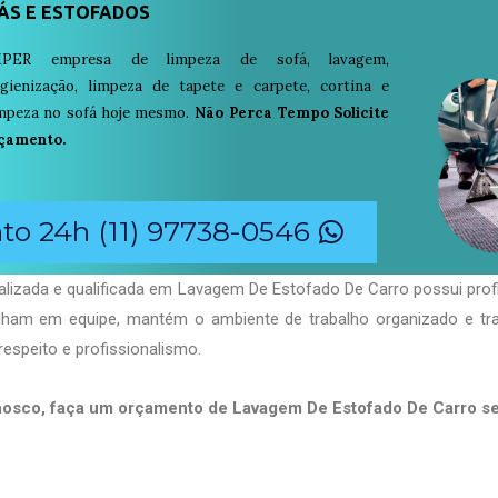
ÁS E ESTOFADOS
PER empresa de limpeza de sofá, lavagem,
igienização, limpeza de tapete e carpete, cortina e
limpeza no sofá hoje mesmo.
Não Perca Tempo Solicite
çamento.
o 24h (11) 97738-0546
alizada e qualificada em Lavagem De Estofado De Carro possui prof
balham em equipe, mantém o ambiente de trabalho organizado e t
respeito e profissionalismo.
nosco, faça um orçamento de Lavagem De Estofado De Carro 