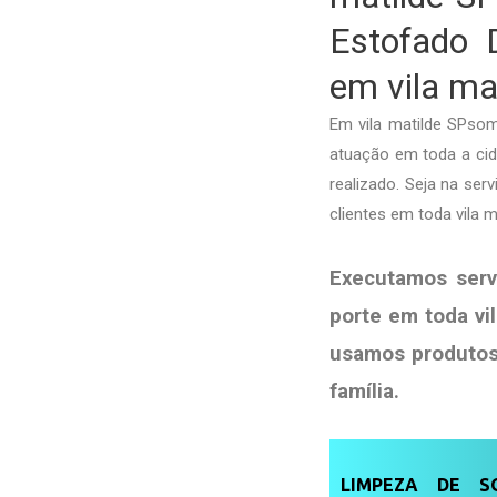
Estofado 
em vila ma
Em vila matilde SPso
atuação em toda a cida
realizado. Seja na se
clientes em toda vila
Executamos serv
porte em toda vi
usamos produto
família
.
LIMPEZA DE SO