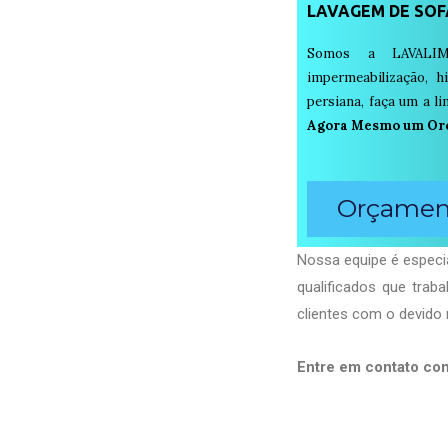
LAVAGEM DE SOF
Somos a LAVALIM
impermeabilização, h
persiana, faça um a 
Agora Mesmo um Or
Orçament
Nossa equipe é especi
qualificados que tra
clientes com o devido 
Entre em contato co