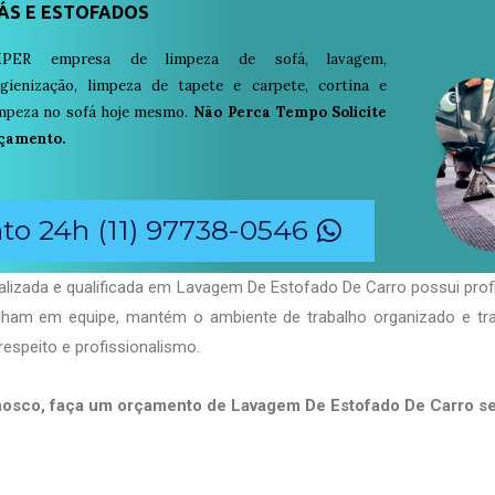
ÁS E ESTOFADOS
PER empresa de limpeza de sofá, lavagem,
igienização, limpeza de tapete e carpete, cortina e
limpeza no sofá hoje mesmo.
Não Perca Tempo Solicite
çamento.
o 24h (11) 97738-0546
alizada e qualificada em Lavagem De Estofado De Carro possui prof
balham em equipe, mantém o ambiente de trabalho organizado e t
respeito e profissionalismo.
nosco, faça um orçamento de Lavagem De Estofado De Carro 