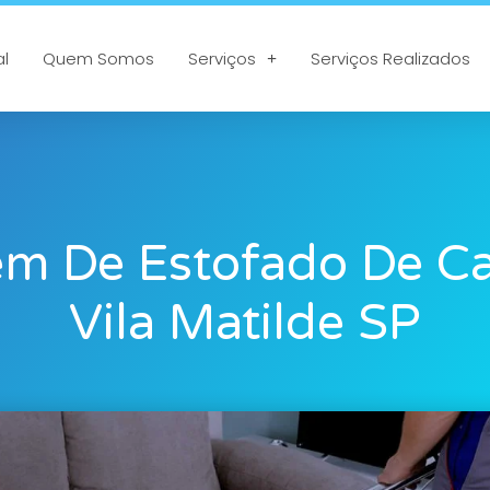
al
Quem Somos
Serviços
Serviços Realizados
m De Estofado De C
Vila Matilde SP