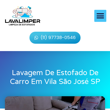
(11) 97738-0546
Lavagem De Estofado De
Carro Em Vila São José SP