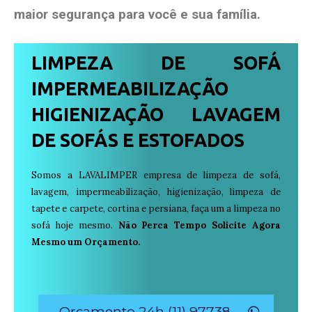
maior segurança para você e sua
família
.
LIMPEZA DE SOFÁ
IMPERMEABILIZAÇÃO
HIGIENIZAÇÃO LAVAGEM
DE SOFÁS E ESTOFADOS
Somos a LAVALIMPER empresa de limpeza de sofá,
lavagem, impermeabilização, higienização, limpeza de
tapete e carpete, cortina e persiana, faça um a limpeza no
sofá hoje mesmo.
Não Perca Tempo Solicite Agora
Mesmo um Orçamento.
Orçamento 24h (11) 97738-