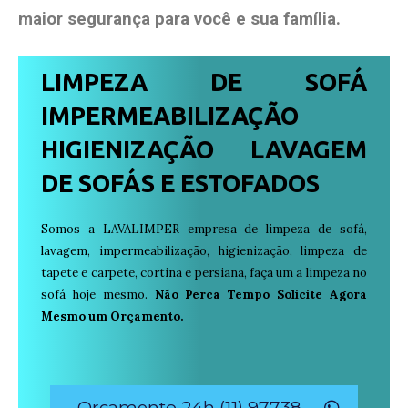
maior segurança para você e sua
família
.
LIMPEZA DE SOFÁ
IMPERMEABILIZAÇÃO
HIGIENIZAÇÃO LAVAGEM
DE SOFÁS E ESTOFADOS
Somos a LAVALIMPER empresa de limpeza de sofá,
lavagem, impermeabilização, higienização, limpeza de
tapete e carpete, cortina e persiana, faça um a limpeza no
sofá hoje mesmo.
Não Perca Tempo Solicite Agora
Mesmo um Orçamento.
Orçamento 24h (11) 97738-