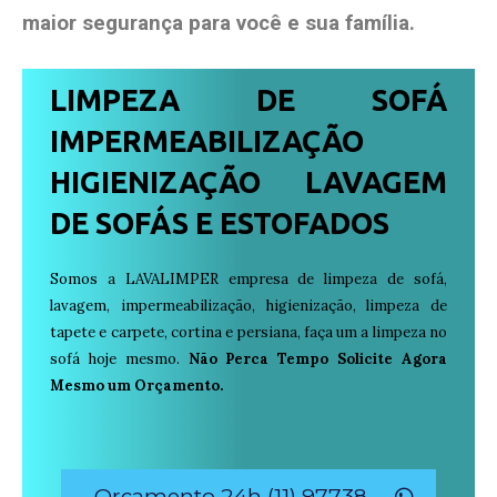
maior segurança para você e sua
família
.
LIMPEZA DE SOFÁ
IMPERMEABILIZAÇÃO
HIGIENIZAÇÃO LAVAGEM
DE SOFÁS E ESTOFADOS
Somos a LAVALIMPER empresa de limpeza de sofá,
lavagem, impermeabilização, higienização, limpeza de
tapete e carpete, cortina e persiana, faça um a limpeza no
sofá hoje mesmo.
Não Perca Tempo Solicite Agora
Mesmo um Orçamento.
Orçamento 24h (11) 97738-