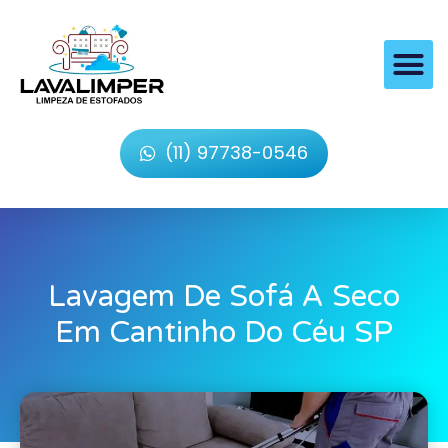
(11) 97738-0546
Lavagem De Sofá A Seco
Em Cantinho Do Céu SP