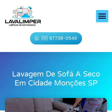
(11) 97738-0546
Lavagem De Sofá A Seco
Em Cidade Monções SP