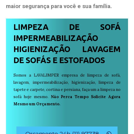
maior segurança para você e sua
família
.
LIMPEZA DE SOFÁ
IMPERMEABILIZAÇÃO
HIGIENIZAÇÃO LAVAGEM
DE SOFÁS E ESTOFADOS
Somos a LAVALIMPER empresa de limpeza de sofá,
lavagem, impermeabilização, higienização, limpeza de
tapete e carpete, cortina e persiana, faça um a limpeza no
sofá hoje mesmo.
Não Perca Tempo Solicite Agora
Mesmo um Orçamento.
Orçamento 24h (11) 97738-