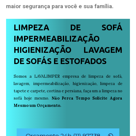
maior segurança para você e sua
família
.
LIMPEZA DE SOFÁ
IMPERMEABILIZAÇÃO
HIGIENIZAÇÃO LAVAGEM
DE SOFÁS E ESTOFADOS
Somos a LAVALIMPER empresa de limpeza de sofá,
lavagem, impermeabilização, higienização, limpeza de
tapete e carpete, cortina e persiana, faça um a limpeza no
sofá hoje mesmo.
Não Perca Tempo Solicite Agora
Mesmo um Orçamento.
Orçamento 24h (11) 97738-