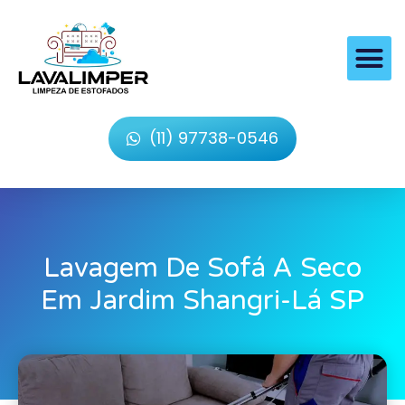
(11) 97738-0546
Lavagem De Sofá A Seco
Em Jardim Shangri-Lá SP