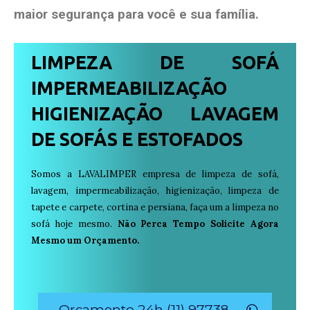
maior segurança para você e sua
família
.
LIMPEZA DE SOFÁ
IMPERMEABILIZAÇÃO
HIGIENIZAÇÃO LAVAGEM
DE SOFÁS E ESTOFADOS
Somos a LAVALIMPER empresa de limpeza de sofá,
lavagem, impermeabilização, higienização, limpeza de
tapete e carpete, cortina e persiana, faça um a limpeza no
sofá hoje mesmo.
Não Perca Tempo Solicite Agora
Mesmo um Orçamento.
Orçamento 24h (11) 97738-