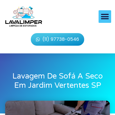
(11) 97738-0546
Lavagem De Sofá A Seco
Em Jardim Vertentes SP