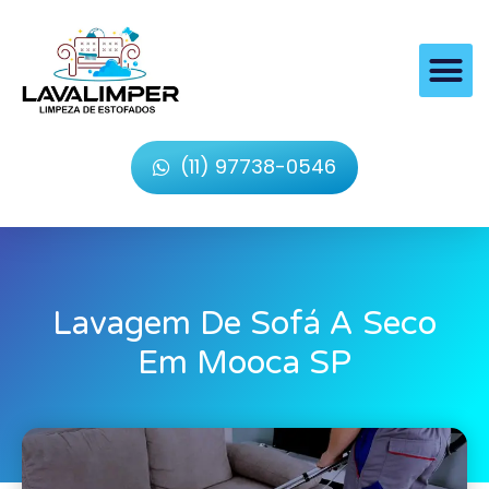
(11) 97738-0546
Lavagem De Sofá A Seco
Em Mooca SP