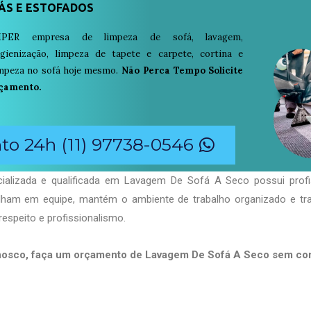
ÁS E ESTOFADOS
PER empresa de limpeza de sofá, lavagem,
igienização, limpeza de tapete e carpete, cortina e
limpeza no sofá hoje mesmo.
Não Perca Tempo Solicite
çamento.
o 24h (11) 97738-0546
ializada e qualificada em Lavagem De Sofá A Seco possui profi
balham em equipe, mantém o ambiente de trabalho organizado e t
respeito e profissionalismo.
nosco, faça um orçamento de Lavagem De Sofá A Seco sem c