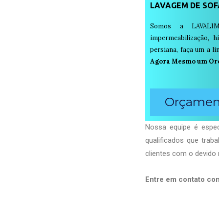
LAVAGEM DE SOF
Somos a LAVALIM
impermeabilização, h
persiana, faça um a 
Agora Mesmo um Or
Orçament
Nossa equipe é espec
qualificados que tra
clientes com o devido 
Entre em contato co