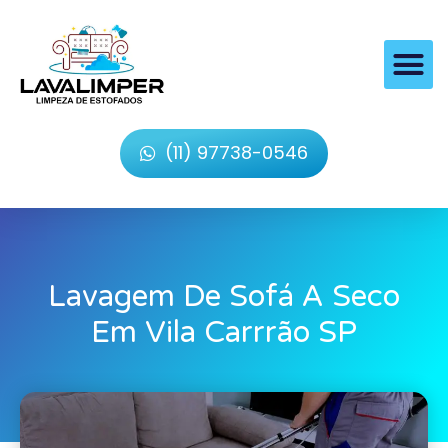
(11) 97738-0546
Lavagem De Sofá A Seco
Em Vila Carrrão SP