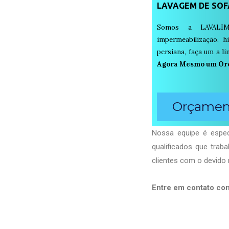
LAVAGEM DE SOF
Somos a LAVALIM
impermeabilização, h
persiana, faça um a 
Agora Mesmo um Or
Orçament
Nossa equipe é espec
qualificados que tra
clientes com o devido 
Entre em contato co