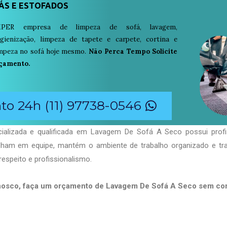
ÁS E ESTOFADOS
PER empresa de limpeza de sofá, lavagem,
igienização, limpeza de tapete e carpete, cortina e
limpeza no sofá hoje mesmo.
Não Perca Tempo Solicite
çamento.
o 24h (11) 97738-0546
ializada e qualificada em Lavagem De Sofá A Seco possui profi
balham em equipe, mantém o ambiente de trabalho organizado e t
respeito e profissionalismo.
nosco, faça um orçamento de Lavagem De Sofá A Seco sem c