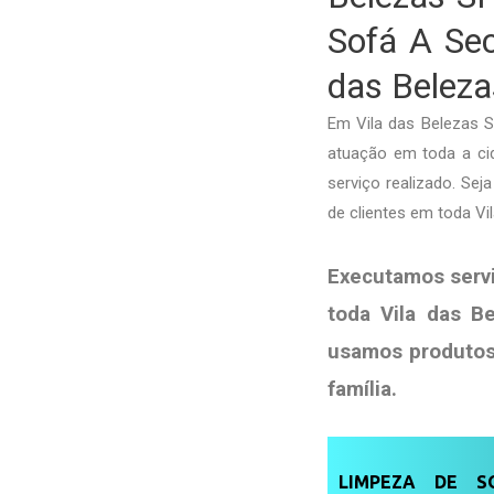
Sofá A Sec
das Beleza
Em Vila das Belezas 
atuação em toda a cid
serviço realizado. Se
de clientes em toda V
Executamos serv
toda Vila das B
usamos produto
família
.
LIMPEZA DE SO