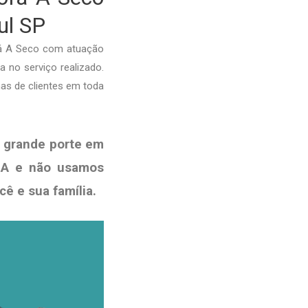
ul SP
fá A Seco com atuação
a no serviço realizado.
as de clientes em toda
 grande porte em
ISA e não usamos
ocê e sua
família
.