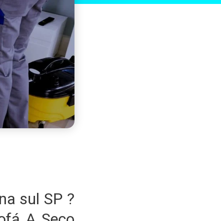
a sul SP ?
ofá A Seco