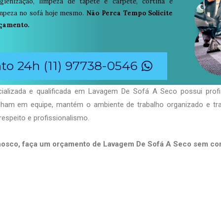
igienização, limpeza de tapete e carpete, cortina e
limpeza no sofá hoje mesmo.
Não Perca Tempo Solicite
çamento.
o 24h (11) 97738-0546
ializada e qualificada em Lavagem De Sofá A Seco possui profi
balham em equipe, mantém o ambiente de trabalho organizado e t
respeito e profissionalismo.
nosco, faça um orçamento de Lavagem De Sofá A Seco sem c