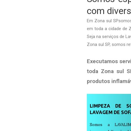
com divers
Em Zona sul SPsomos 
em toda a cidade de Zo
Seja na serviços de 
Zona sul SP, somos re
Executamos serv
toda Zona sul S
produtos
inflamá
LIMPEZA DE SO
LAVAGEM DE SOF
Somos a LAVALIM