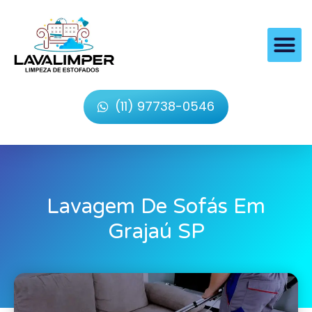
(11) 97738-0546
Lavagem De Sofás Em
Grajaú SP