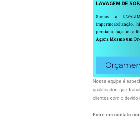
LAVAGEM DE SOF
Somos a LAVALIM
impermeabilização, h
persiana, faça um a 
Agora Mesmo um Or
Orçament
Nossa equipe é especi
qualificados que tra
clientes com o devido 
Entre em contato co