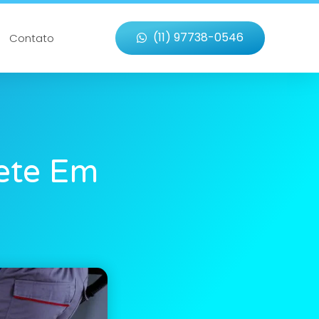
(11) 97738-0546
Contato
ete Em