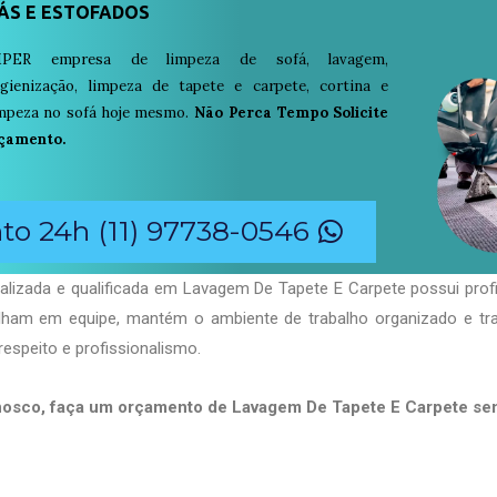
ÁS E ESTOFADOS
PER empresa de limpeza de sofá, lavagem,
igienização, limpeza de tapete e carpete, cortina e
limpeza no sofá hoje mesmo.
Não Perca Tempo Solicite
çamento.
o 24h (11) 97738-0546
alizada e qualificada em Lavagem De Tapete E Carpete possui prof
balham em equipe, mantém o ambiente de trabalho organizado e t
respeito e profissionalismo.
nosco, faça um orçamento de Lavagem De Tapete E Carpete s