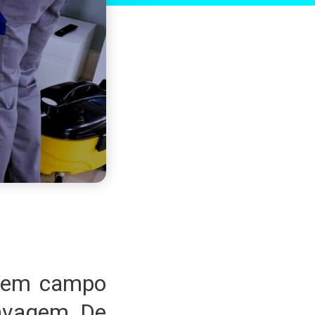
e em campo
avagem De