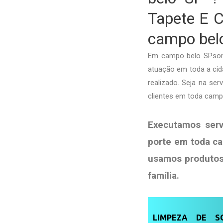
Tapete E C
campo bel
Em campo belo SPsomo
atuação em toda a cida
realizado. Seja na se
clientes em toda camp
Executamos ser
porte em toda ca
usamos produto
família
.
LIMPEZA DE SO