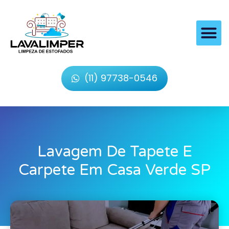
(11) 97738-0546
Lavagem De Tapete E
Carpete Em Casa Verde SP