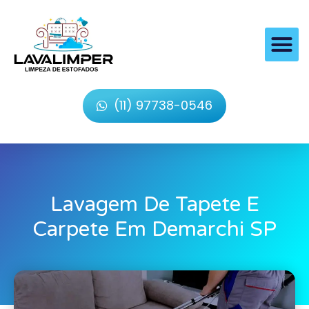
(11) 97738-0546
Lavagem De Tapete E
Carpete Em Demarchi SP