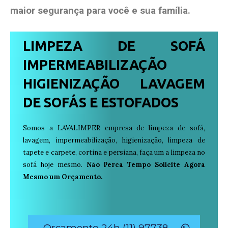
maior segurança para você e sua
família
.
LIMPEZA DE SOFÁ
IMPERMEABILIZAÇÃO
HIGIENIZAÇÃO LAVAGEM
DE SOFÁS E ESTOFADOS
Somos a LAVALIMPER empresa de limpeza de sofá,
lavagem, impermeabilização, higienização, limpeza de
tapete e carpete, cortina e persiana, faça um a limpeza no
sofá hoje mesmo.
Não Perca Tempo Solicite Agora
Mesmo um Orçamento.
Orçamento 24h (11) 97738-