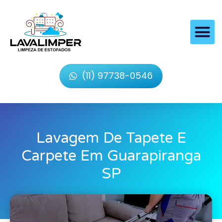
(11) 97738-0546
Lavagem De Tapete E
Carpete Em Guarapiranga
SP