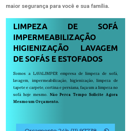
maior segurança para você e sua
família
.
LIMPEZA DE SOFÁ
IMPERMEABILIZAÇÃO
HIGIENIZAÇÃO LAVAGEM
DE SOFÁS E ESTOFADOS
Somos a LAVALIMPER empresa de limpeza de sofá,
lavagem, impermeabilização, higienização, limpeza de
tapete e carpete, cortina e persiana, faça um a limpeza no
sofá hoje mesmo.
Não Perca Tempo Solicite Agora
Mesmo um Orçamento.
Orçamento 24h (11) 97738-