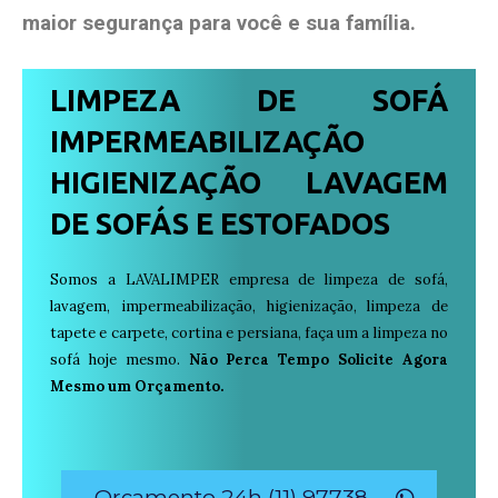
maior segurança para você e sua
família
.
LIMPEZA DE SOFÁ
IMPERMEABILIZAÇÃO
HIGIENIZAÇÃO LAVAGEM
DE SOFÁS E ESTOFADOS
Somos a LAVALIMPER empresa de limpeza de sofá,
lavagem, impermeabilização, higienização, limpeza de
tapete e carpete, cortina e persiana, faça um a limpeza no
sofá hoje mesmo.
Não Perca Tempo Solicite Agora
Mesmo um Orçamento.
Orçamento 24h (11) 97738-