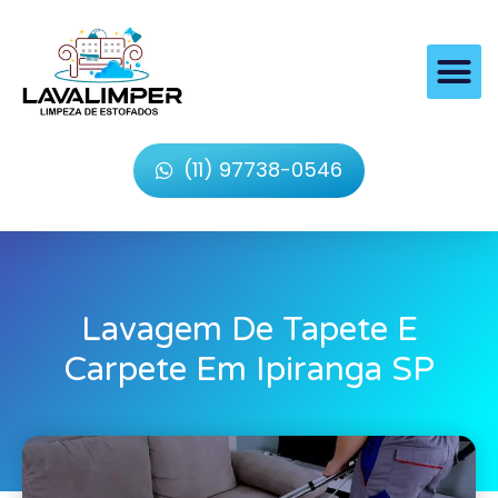
(11) 97738-0546
Lavagem De Tapete E
Carpete Em Ipiranga SP