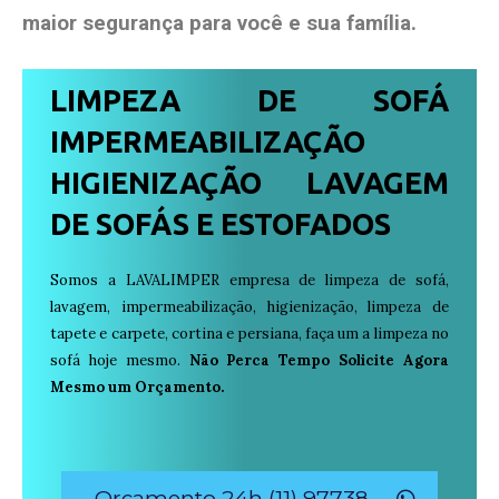
maior segurança para você e sua
família
.
LIMPEZA DE SOFÁ
IMPERMEABILIZAÇÃO
HIGIENIZAÇÃO LAVAGEM
DE SOFÁS E ESTOFADOS
Somos a LAVALIMPER empresa de limpeza de sofá,
lavagem, impermeabilização, higienização, limpeza de
tapete e carpete, cortina e persiana, faça um a limpeza no
sofá hoje mesmo.
Não Perca Tempo Solicite Agora
Mesmo um Orçamento.
Orçamento 24h (11) 97738-