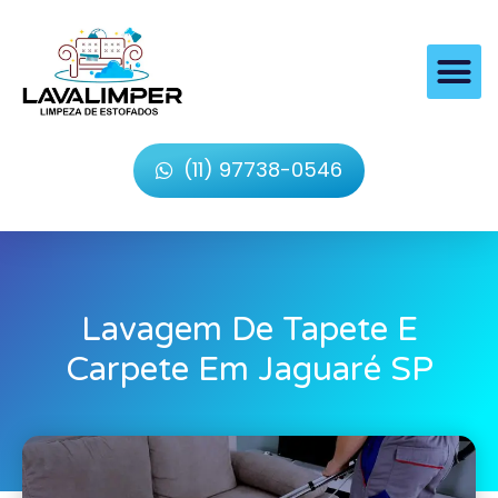
(11) 97738-0546
Lavagem De Tapete E
Carpete Em Jaguaré SP