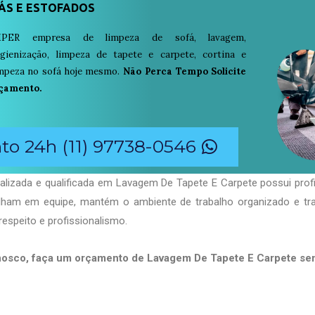
ÁS E ESTOFADOS
PER empresa de limpeza de sofá, lavagem,
igienização, limpeza de tapete e carpete, cortina e
limpeza no sofá hoje mesmo.
Não Perca Tempo Solicite
çamento.
o 24h (11) 97738-0546
alizada e qualificada em Lavagem De Tapete E Carpete possui prof
balham em equipe, mantém o ambiente de trabalho organizado e t
respeito e profissionalismo.
nosco, faça um orçamento de Lavagem De Tapete E Carpete s