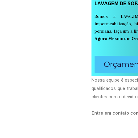
LAVAGEM DE SOF
Somos a LAVALIM
impermeabilização, h
persiana, faça um a 
Agora Mesmo um Or
Orçament
Nossa equipe é especi
qualificados que tra
clientes com o devido 
Entre em contato co