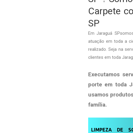
Carpete co
SP
Em Jaraguá SPsomos 
atuação em toda a cid
realizado. Seja na se
clientes em toda Jara
Executamos ser
porte em toda J
usamos produto
família
.
LIMPEZA DE SO