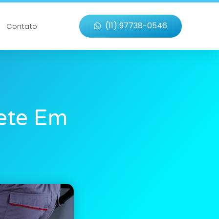
(11) 97738-0546
Contato
ete Em