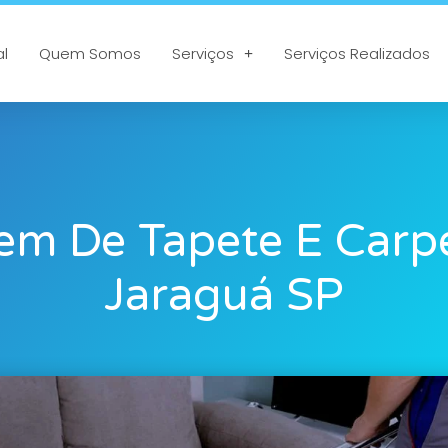
al
Quem Somos
Serviços
Serviços Realizados
em De Tapete E Carp
Jaraguá SP