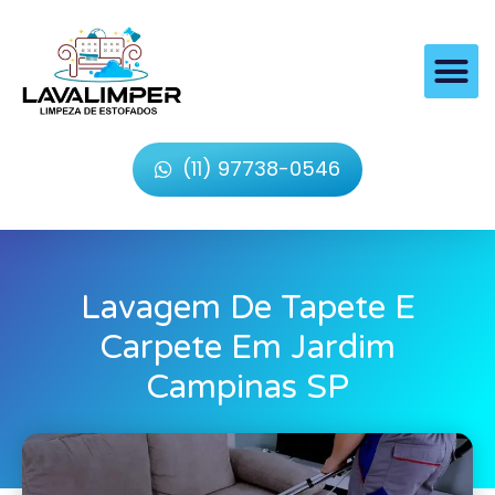
(11) 97738-0546
Lavagem De Tapete E
Carpete Em Jardim
Campinas SP