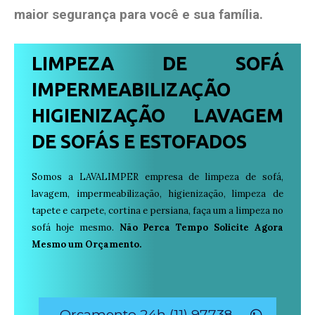
maior segurança para você e sua
família
.
LIMPEZA DE SOFÁ
IMPERMEABILIZAÇÃO
HIGIENIZAÇÃO LAVAGEM
DE SOFÁS E ESTOFADOS
Somos a LAVALIMPER empresa de limpeza de sofá,
lavagem, impermeabilização, higienização, limpeza de
tapete e carpete, cortina e persiana, faça um a limpeza no
sofá hoje mesmo.
Não Perca Tempo Solicite Agora
Mesmo um Orçamento.
Orçamento 24h (11) 97738-