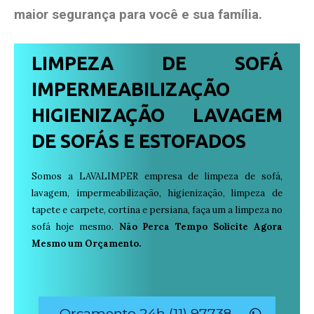
maior segurança para você e sua
família
.
LIMPEZA DE SOFÁ
IMPERMEABILIZAÇÃO
HIGIENIZAÇÃO LAVAGEM
DE SOFÁS E ESTOFADOS
Somos a LAVALIMPER empresa de limpeza de sofá,
lavagem, impermeabilização, higienização, limpeza de
tapete e carpete, cortina e persiana, faça um a limpeza no
sofá hoje mesmo.
Não Perca Tempo Solicite Agora
Mesmo um Orçamento.
Orçamento 24h (11) 97738-