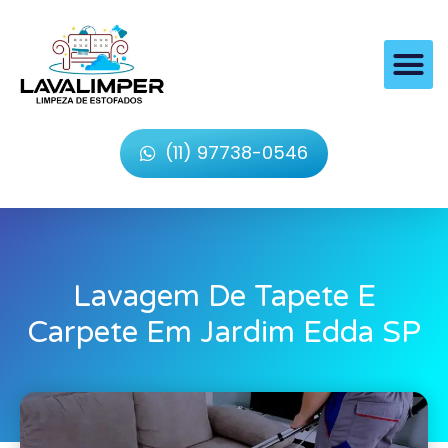
(11) 97738-0546
Lavagem De Tapete E
Carpete Em Jardim Edda SP