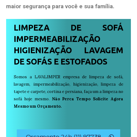
maior segurança para você e sua
família
.
LIMPEZA DE SOFÁ
IMPERMEABILIZAÇÃO
HIGIENIZAÇÃO LAVAGEM
DE SOFÁS E ESTOFADOS
Somos a LAVALIMPER empresa de limpeza de sofá,
lavagem, impermeabilização, higienização, limpeza de
tapete e carpete, cortina e persiana, faça um a limpeza no
sofá hoje mesmo.
Não Perca Tempo Solicite Agora
Mesmo um Orçamento.
Orçamento 24h (11) 97738-