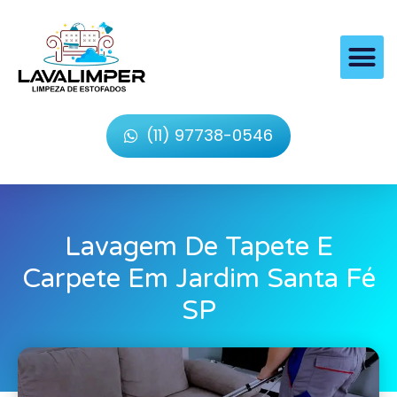
(11) 97738-0546
Lavagem De Tapete E
Carpete Em Jardim Santa Fé
SP