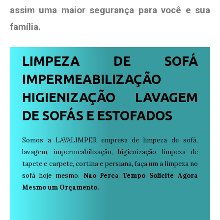
assim uma maior segurança para você e sua
família
.
LIMPEZA DE SOFÁ
IMPERMEABILIZAÇÃO
HIGIENIZAÇÃO LAVAGEM
DE SOFÁS E ESTOFADOS
Somos a LAVALIMPER empresa de limpeza de sofá,
lavagem, impermeabilização, higienização, limpeza de
tapete e carpete, cortina e persiana, faça um a limpeza no
sofá hoje mesmo.
Não Perca Tempo Solicite Agora
Mesmo um Orçamento.