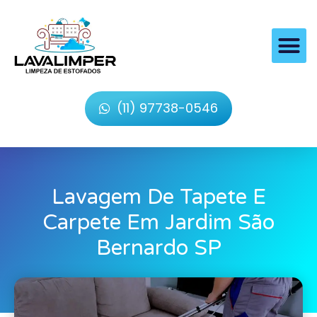
(11) 97738-0546
Lavagem De Tapete E
Carpete Em Jardim São
Bernardo SP