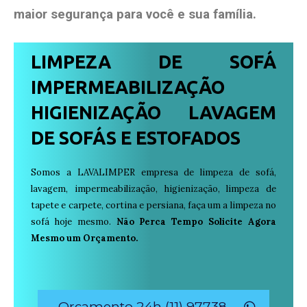
maior segurança para você e sua
família
.
LIMPEZA DE SOFÁ
IMPERMEABILIZAÇÃO
HIGIENIZAÇÃO LAVAGEM
DE SOFÁS E ESTOFADOS
Somos a LAVALIMPER empresa de limpeza de sofá,
lavagem, impermeabilização, higienização, limpeza de
tapete e carpete, cortina e persiana, faça um a limpeza no
sofá hoje mesmo.
Não Perca Tempo Solicite Agora
Mesmo um Orçamento.
Orçamento 24h (11) 97738-