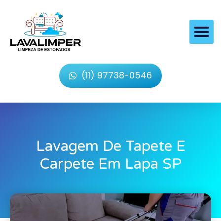
(11) 97738-0546
Lavagem De Tapete E
Carpete Em Lapa SP