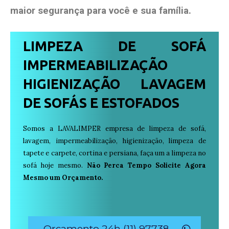
maior segurança para você e sua
família
.
LIMPEZA DE SOFÁ
IMPERMEABILIZAÇÃO
HIGIENIZAÇÃO LAVAGEM
DE SOFÁS E ESTOFADOS
Somos a LAVALIMPER empresa de limpeza de sofá,
lavagem, impermeabilização, higienização, limpeza de
tapete e carpete, cortina e persiana, faça um a limpeza no
sofá hoje mesmo.
Não Perca Tempo Solicite Agora
Mesmo um Orçamento.
Orçamento 24h (11) 97738-