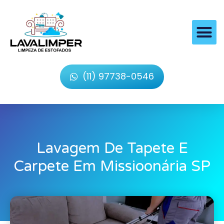
(11) 97738-0546
Lavagem De Tapete E
Carpete Em Missioonária SP