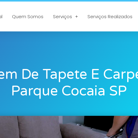
al
Quem Somos
Serviços
Serviços Realizados
em De Tapete E Carp
Parque Cocaia SP