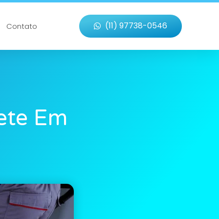
(11) 97738-0546
Contato
ete Em