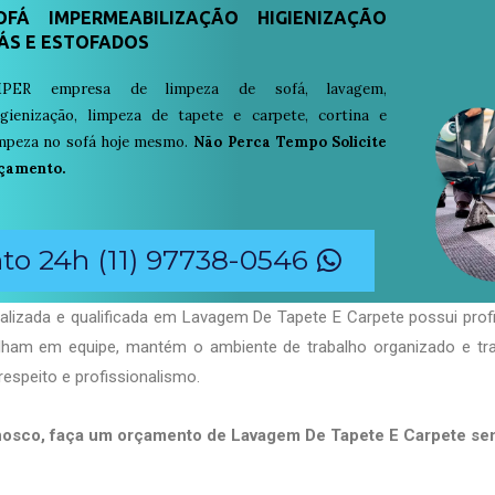
FÁ IMPERMEABILIZAÇÃO HIGIENIZAÇÃO
ÁS E ESTOFADOS
PER empresa de limpeza de sofá, lavagem,
igienização, limpeza de tapete e carpete, cortina e
limpeza no sofá hoje mesmo.
Não Perca Tempo Solicite
çamento.
o 24h (11) 97738-0546
alizada e qualificada em Lavagem De Tapete E Carpete possui prof
balham em equipe, mantém o ambiente de trabalho organizado e t
respeito e profissionalismo.
nosco, faça um orçamento de Lavagem De Tapete E Carpete s