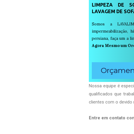
LIMPEZA DE SO
LAVAGEM DE SOF
Somos a LAVALIM
impermeabilização, h
persiana, faça um a 
Agora Mesmo um Or
Orçament
Nossa equipe é especi
qualificados que tra
clientes com o devido 
Entre em contato co