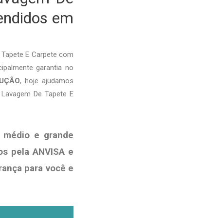
tendidos em
 Tapete E Carpete com
cipalmente garantia no
LUÇÃO
, hoje ajudamos
é Lavagem De Tapete E
 médio e grande
os pela ANVISA e
rança para você e