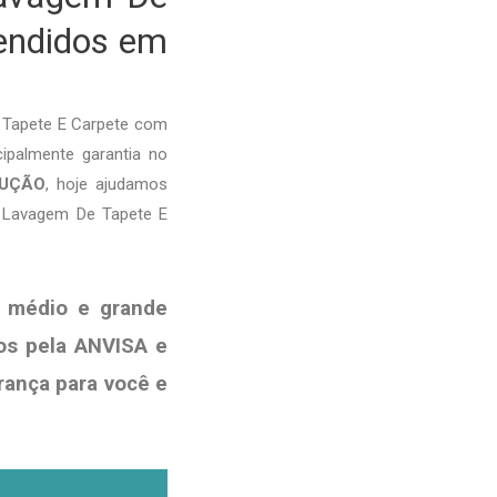
tendidos em
 Tapete E Carpete com
cipalmente garantia no
LUÇÃO
, hoje ajudamos
é Lavagem De Tapete E
 médio e grande
os pela ANVISA e
rança para você e