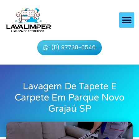
(11) 97738-0546
Lavagem De Tapete E
Carpete Em Parque Novo
Grajaú SP