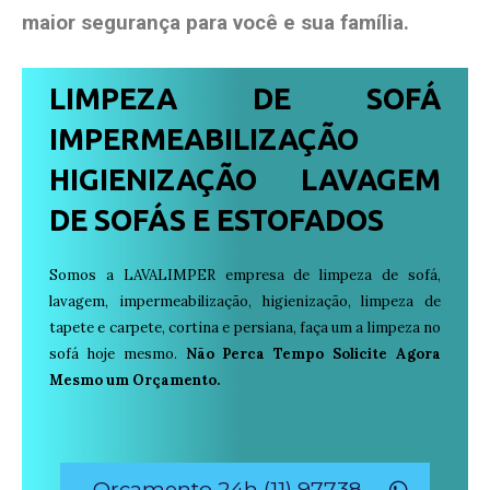
maior segurança para você e sua
família
.
LIMPEZA DE SOFÁ
IMPERMEABILIZAÇÃO
HIGIENIZAÇÃO LAVAGEM
DE SOFÁS E ESTOFADOS
Somos a LAVALIMPER empresa de limpeza de sofá,
lavagem, impermeabilização, higienização, limpeza de
tapete e carpete, cortina e persiana, faça um a limpeza no
sofá hoje mesmo.
Não Perca Tempo Solicite Agora
Mesmo um Orçamento.
Orçamento 24h (11) 97738-