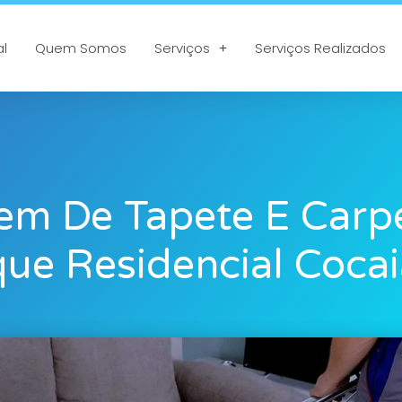
al
Quem Somos
Serviços
Serviços Realizados
em De Tapete E Carp
ue Residencial Coca