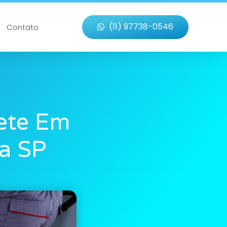
(11) 97738-0546
Contato
ete Em
ia SP