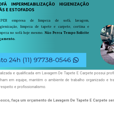
FÁ IMPERMEABILIZAÇÃO HIGIENIZAÇÃO
ÁS E ESTOFADOS
PER empresa de limpeza de sofá, lavagem,
igienização, limpeza de tapete e carpete, cortina e
limpeza no sofá hoje mesmo.
Não Perca Tempo Solicite
çamento.
o 24h (11) 97738-0546
alizada e qualificada em Lavagem De Tapete E Carpete possui prof
balham em equipe, mantém o ambiente de trabalho organizado e t
respeito e profissionalismo.
nosco, faça um orçamento de Lavagem De Tapete E Carpete s