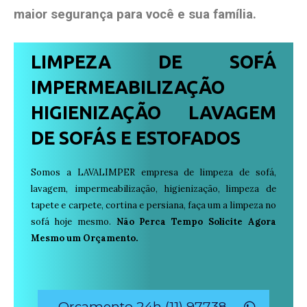
maior segurança para você e sua
família
.
LIMPEZA DE SOFÁ
IMPERMEABILIZAÇÃO
HIGIENIZAÇÃO LAVAGEM
DE SOFÁS E ESTOFADOS
Somos a LAVALIMPER empresa de limpeza de sofá,
lavagem, impermeabilização, higienização, limpeza de
tapete e carpete, cortina e persiana, faça um a limpeza no
sofá hoje mesmo.
Não Perca Tempo Solicite Agora
Mesmo um Orçamento.
Orçamento 24h (11) 97738-