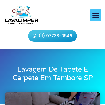
(11) 97738-0546
Lavagem De Tapete E
Carpete Em Tamboré SP