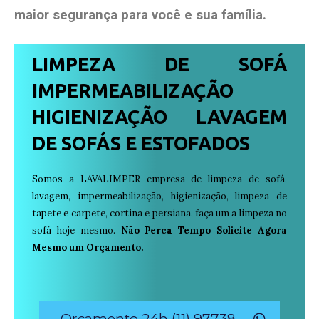
maior segurança para você e sua
família
.
LIMPEZA DE SOFÁ
IMPERMEABILIZAÇÃO
HIGIENIZAÇÃO LAVAGEM
DE SOFÁS E ESTOFADOS
Somos a LAVALIMPER empresa de limpeza de sofá,
lavagem, impermeabilização, higienização, limpeza de
tapete e carpete, cortina e persiana, faça um a limpeza no
sofá hoje mesmo.
Não Perca Tempo Solicite Agora
Mesmo um Orçamento.
Orçamento 24h (11) 97738-