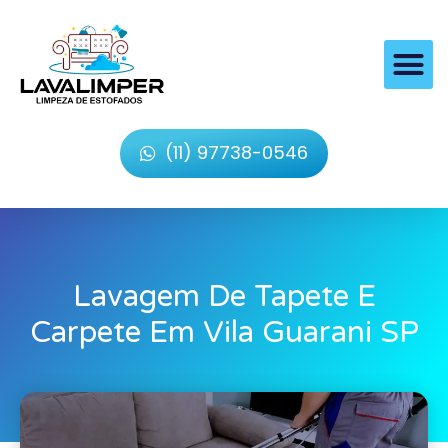
(11) 97738-0546
Lavagem De Tapete E
Carpete Em Vila Guarani SP