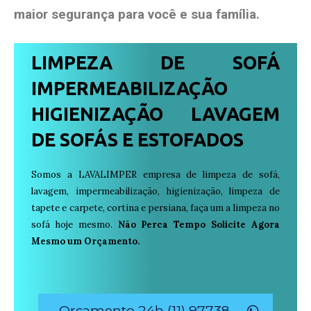
maior segurança para você e sua
família
.
LIMPEZA DE SOFÁ
IMPERMEABILIZAÇÃO
HIGIENIZAÇÃO LAVAGEM
DE SOFÁS E ESTOFADOS
Somos a LAVALIMPER empresa de limpeza de sofá,
lavagem, impermeabilização, higienização, limpeza de
tapete e carpete, cortina e persiana, faça um a limpeza no
sofá hoje mesmo.
Não Perca Tempo Solicite Agora
Mesmo um Orçamento.
Orçamento 24h (11) 97738-