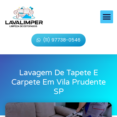
(11) 97738-0546
Lavagem De Tapete E
Carpete Em Vila Prudente
SP