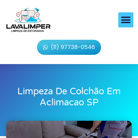
(11) 97738-0546
Limpeza De Colchão Em
Aclimacao SP