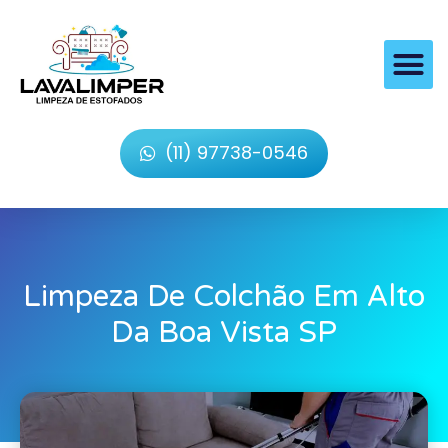
(11) 97738-0546
Limpeza De Colchão Em Alto
Da Boa Vista SP