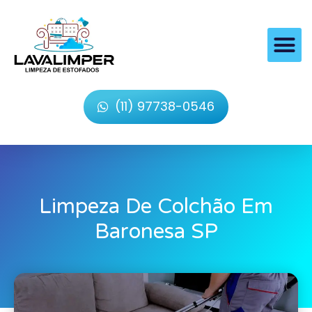
(11) 97738-0546
Limpeza De Colchão Em
Baronesa SP