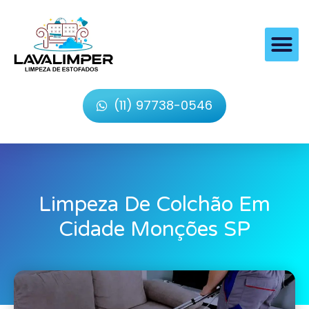
(11) 97738-0546
Limpeza De Colchão Em
Cidade Monções SP