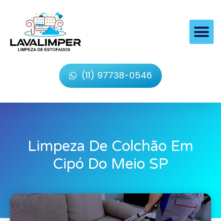
(11) 97738-0546
Limpeza De Colchão Em
Cipó Do Meio SP