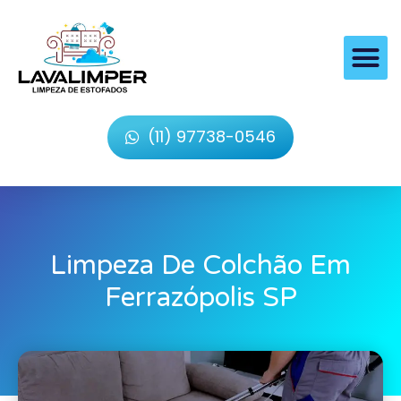
(11) 97738-0546
Limpeza De Colchão Em
Ferrazópolis SP