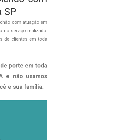
a SP
olchão com atuação em
a no serviço realizado.
s de clientes em toda
de porte em toda
ISA e não usamos
ocê e sua
família
.