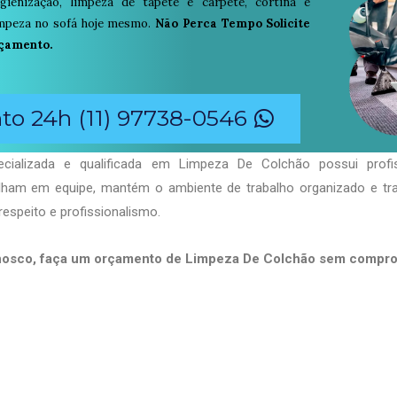
igienização, limpeza de tapete e carpete, cortina e
limpeza no sofá hoje mesmo.
Não Perca Tempo Solicite
çamento.
o 24h (11) 97738-0546
cializada e qualificada em Limpeza De Colchão possui profis
balham em equipe, mantém o ambiente de trabalho organizado e t
respeito e profissionalismo.
nosco, faça um orçamento de Limpeza De Colchão sem compro