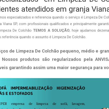
lientes atendidos em granja Vian
mos especializados e referencia quando o serviço é Limpeza De C
a Viana SP, com profissionais qualificados e principalmente garanti
 Limpeza De Colchão
TEMOS A SOLUÇÃO
, hoje ajudamos dezena
s referência quando o assunto é Limpeza De Colchão.
iços de Limpeza De Colchão pequeno, médio e gran
. Nossos produtos são regularizados pela ANV
veis garantindo assim uma maior segurança para v
FÁ IMPERMEABILIZAÇÃO HIGIENIZAÇÃO
ÁS E ESTOFADOS
PER empresa de limpeza de sofá, lavagem,