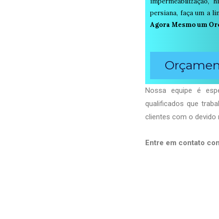
impermeabilização, h
persiana, faça um a 
Agora Mesmo um Or
Orçament
Nossa equipe é espe
qualificados que tra
clientes com o devido 
Entre em contato co