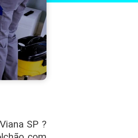
Viana SP ?
olchão com