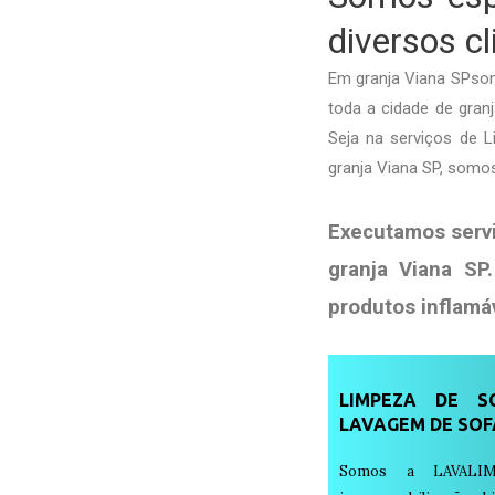
diversos c
Em granja Viana SPso
toda a cidade de granj
Seja na serviços de
granja Viana SP, somo
Executamos serv
granja Viana SP
produtos
inflamá
LIMPEZA DE SO
LAVAGEM DE SOF
Somos a LAVALIM