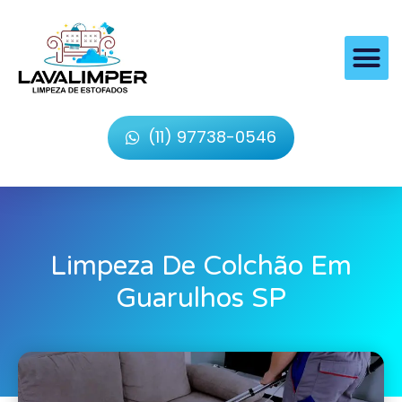
(11) 97738-0546
Limpeza De Colchão Em
Guarulhos SP