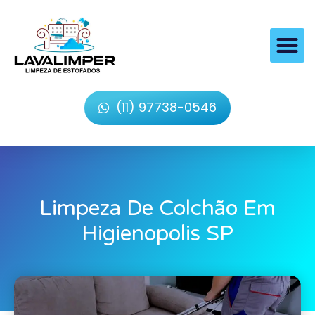
(11) 97738-0546
Limpeza De Colchão Em
Higienopolis SP