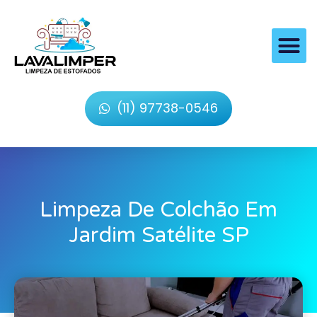
(11) 97738-0546
Limpeza De Colchão Em
Jardim Satélite SP