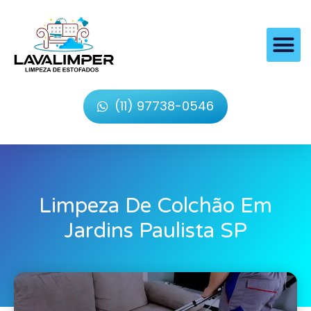
(11) 97738-0546
Limpeza De Colchão Em
Jardins Paulista SP