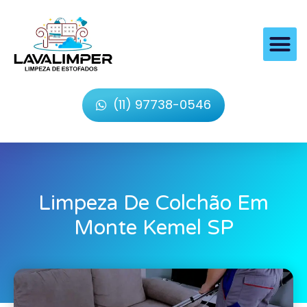
(11) 97738-0546
Limpeza De Colchão Em
Monte Kemel SP