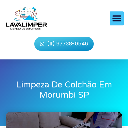
(11) 97738-0546
Limpeza De Colchão Em
Morumbi SP