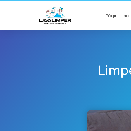
Página Inici
Limp