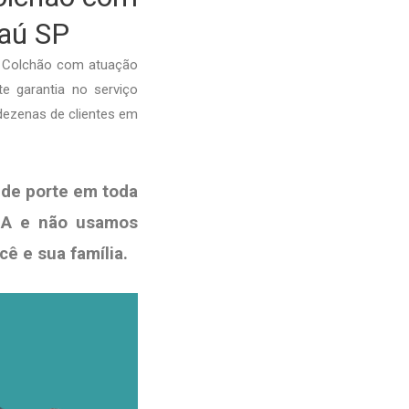
jaú SP
e Colchão com atuação
te garantia no serviço
dezenas de clientes em
de porte em toda
ISA e não usamos
ocê e sua
família
.