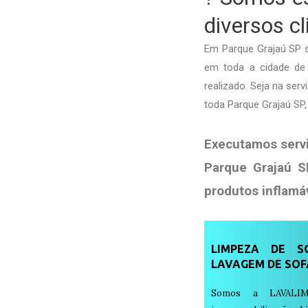
diversos c
Em Parque Grajaú SP 
em toda a cidade de P
realizado. Seja na se
toda Parque Grajaú SP
Executamos serv
Parque Grajaú S
produtos
inflamá
LIMPEZA DE SO
LAVAGEM DE SOF
Somos a LAVALIM