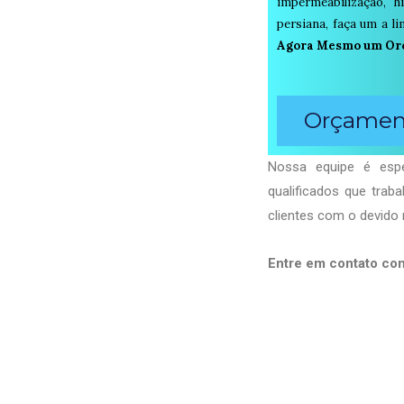
impermeabilização, h
persiana, faça um a 
Agora Mesmo um Or
Orçament
Nossa equipe é espe
qualificados que tra
clientes com o devido 
Entre em contato co