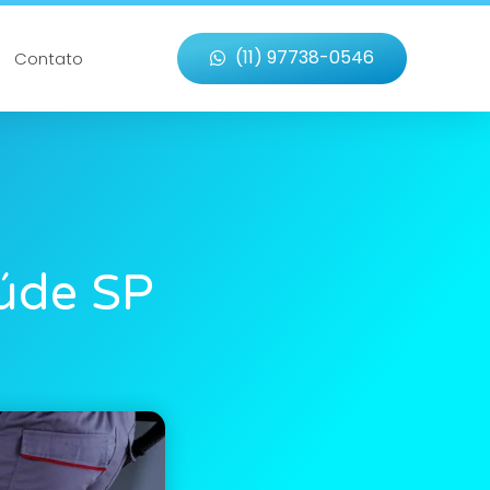
(11) 97738-0546
Contato
úde SP