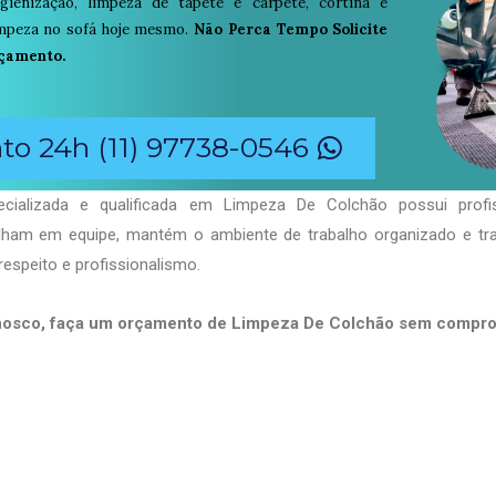
igienização, limpeza de tapete e carpete, cortina e
limpeza no sofá hoje mesmo.
Não Perca Tempo Solicite
çamento.
o 24h (11) 97738-0546
cializada e qualificada em Limpeza De Colchão possui profis
balham em equipe, mantém o ambiente de trabalho organizado e t
respeito e profissionalismo.
nosco, faça um orçamento de Limpeza De Colchão sem compro