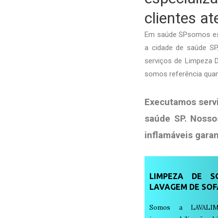
clientes a
Em saúde SPsomos esp
a cidade de saúde SP,
serviços de Limpeza 
somos referência qua
Executamos serv
saúde SP. Nosso
inflamáveis gara
LIMPEZA DE SO
LAVAGEM DE SOF
Somos a LAVALIM